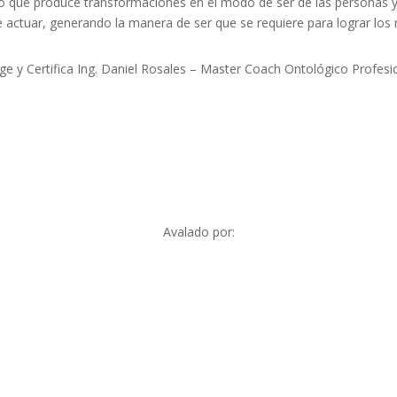
lo que produce transformaciones en el modo de ser de las personas 
e actuar, generando la manera de ser que se requiere para lograr los 
ige y Certifica Ing. Daniel Rosales – Master Coach Ontológico Profesi
Avalado por: