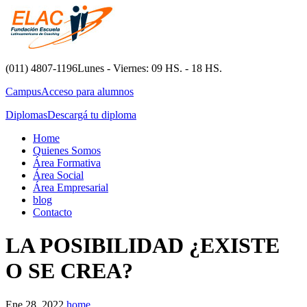
Saltar
al
contenido
(011) 4807-1196
Lunes - Viernes: 09 HS. - 18 HS.
Campus
Acceso para alumnos
Diplomas
Descargá tu diploma
Home
Quienes Somos
Área Formativa
Área Social
Área Empresarial
blog
Contacto
LA POSIBILIDAD ¿EXISTE
O SE CREA?
Ene 28, 2022
home