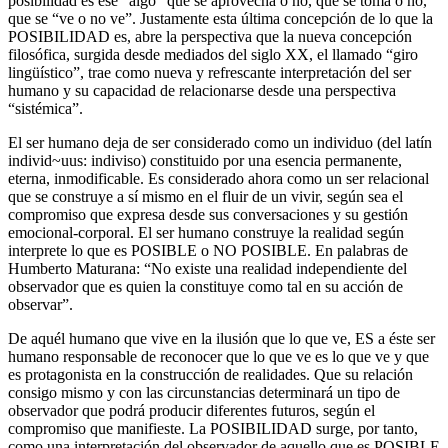
posibilidad es ese “algo” que se aprovecha o no, que se toma o no,
que se “ve o no ve”. Justamente esta última concepción de lo que la
POSIBILIDAD es, abre la perspectiva que la nueva concepción
filosófica, surgida desde mediados del siglo XX, el llamado “giro
lingüístico”, trae como nueva y refrescante interpretación del ser
humano y su capacidad de relacionarse desde una perspectiva
“sistémica”.
El ser humano deja de ser considerado como un individuo (del latín
individ~uus: indiviso) constituido por una esencia permanente,
eterna, inmodificable. Es considerado ahora como un ser relacional
que se construye a sí mismo en el fluir de un vivir, según sea el
compromiso que expresa desde sus conversaciones y su gestión
emocional-corporal. El ser humano construye la realidad según
interprete lo que es POSIBLE o NO POSIBLE. En palabras de
Humberto Maturana: “No existe una realidad independiente del
observador que es quien la constituye como tal en su acción de
observar”.
De aquél humano que vive en la ilusión que lo que ve, ES a éste ser
humano responsable de reconocer que lo que ve es lo que ve y que
es protagonista en la construcción de realidades. Que su relación
consigo mismo y con las circunstancias determinará un tipo de
observador que podrá producir diferentes futuros, según el
compromiso que manifieste. La POSIBILIDAD surge, por tanto,
como una interpretación del observador de aquello que es POSIBLE